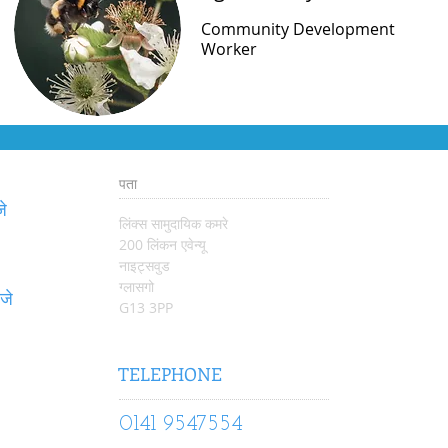
Community Development
Worker
पता
जे
लिंक्स सामुदायिक कमरे
200 लिंकन एवेन्यू
नाइट्सवुड
ग्लासगो
जे
G13 3PP
TELEPHONE
0141 9547554