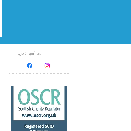
जुडिये​
हमारे पास: