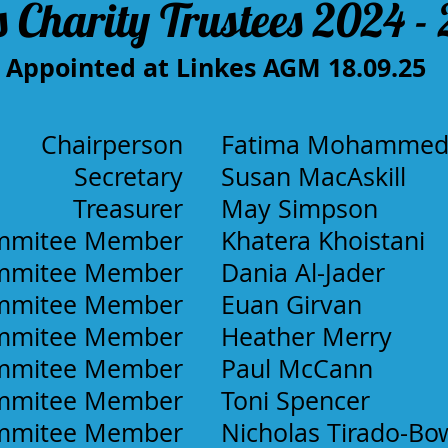
s Charity Trustees 2024 -
Appointed at Linkes AGM 18.09.25
Chairperson
​Fatima Mohamme
Secretary
Susan MacAskill
Treasurer
May Simpson
mmitee Member
Khatera Khoistani
mmitee Member
Dania Al-Jader
mmitee Member
Euan Girvan
mmitee Member
Heather Merry
mmitee Member
Paul McCann
mmitee Member
Toni Spencer
mmitee Member
Nicholas Tirado-Bowe