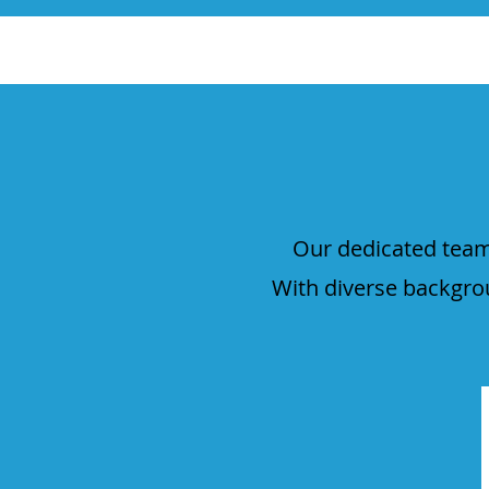
Our dedicated team
With diverse backgro