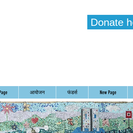
Donate h
Weekl
Timetab
Page
आयोजन
फंडर्स
New Page