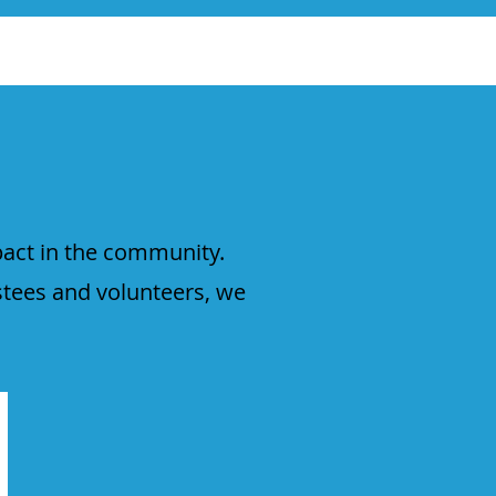
pact in the community.
stees and volunteers, we