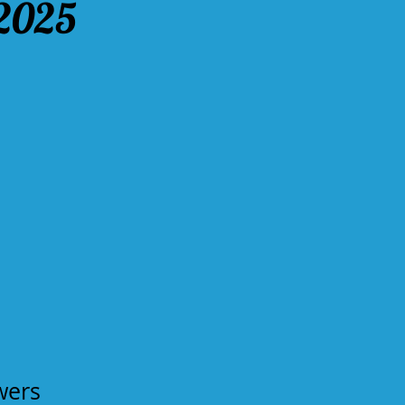
 2025
d
rs​​